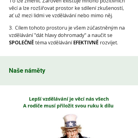
To lze změnit. Zároveň existuje mnoho pozitivních
věcí a lze rozšiřovat prostor ke sdílení zkušeností,
ať už mezi lidmi ve vzdělávání nebo mimo něj.
3. Cílem tohoto prostoru je všem zúčastněným na
vzdělávání "dát hlavy dohromady" a naučit se
SPOLEČNĚ
téma vzdělávání
EFEKTIVNĚ
rozvíjet.
Naše náměty