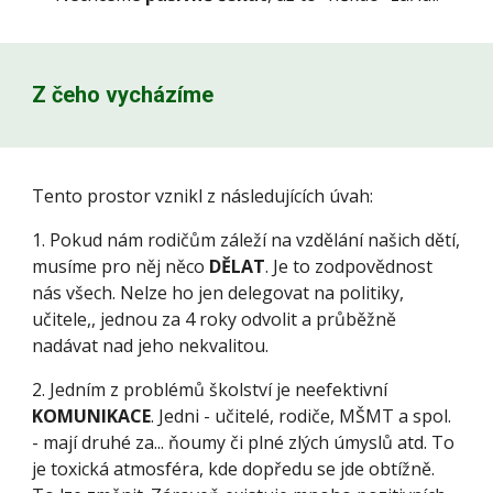
Z čeho vycházíme
Tento prostor vznikl z následujících úvah:
1. Pokud nám rodičům záleží na vzdělání našich dětí,
musíme pro něj něco
DĚLAT
. Je to zodpovědnost
nás všech. Nelze ho jen delegovat na politiky,
učitele,, jednou za 4 roky odvolit a průběžně
nadávat nad jeho nekvalitou.
2. Jedním z problémů školství je neefektivní
KOMUNIKACE
. Jedni - uč
itelé, rodiče, MŠMT a spol.
-
mají druhé za...
ňoumy či
plné zlých úmyslů atd. To
je toxická atmosféra, kde dopředu se jde obtížně.