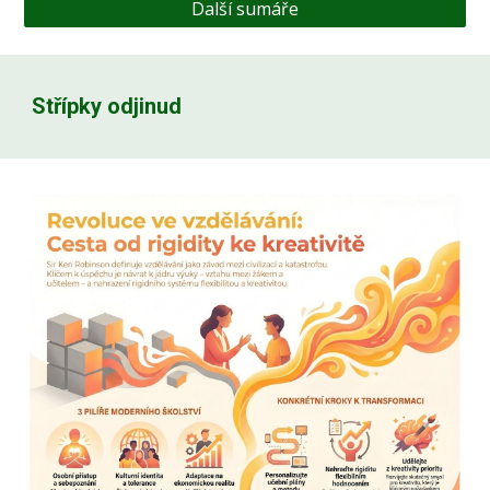
Další sumáře
Střípky odjinud