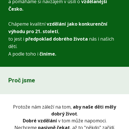
a pomáháme si navzájem v úsilí o
vzdělanější
Česko.
Chápeme kvalitní
vzdělání jako konkurenční
výhodu pro 21. století
,
to jest i
předpoklad dobrého života
nás i našich
dětí.
A podle toho i
činíme.
Proč jsme
Protože nám záleží na tom,
aby naše děti měly
dobrý život
.
Dobré vzdělání
v tom může napomoci.
Nechceme
pasivně čekat
, až to "někdo" zařídí.