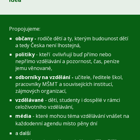
Propojujeme:
občany -
rodiče dětí a ty, kterým budounost dětí
a tedy Česka není lhostejná,
politiky
- kteří
ovlivňují
buď přímo nebo
nepřímo vzdělávání a pozornost, čas, peníze
jemu věnované,
odborníky na vzdělání -
učitele, ředitele škol,
pracovníky MŠMT a souvisejících institucí,
zájmových organizací,
vzdělávané
- děti, studenty i dospělé v rámci
celoživotního vzdělávání,
média
- které mohou téma vzdělávání vnášet na
každodenní agendu místo pěny dní
a další