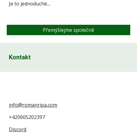
Je to jednoduché....
Přemýšlejme společně
Kontakt
info@romanripa.com
+420605202397
Discord