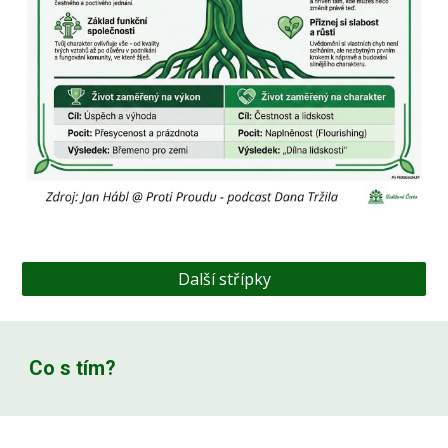
Další střípky
Co s tím?